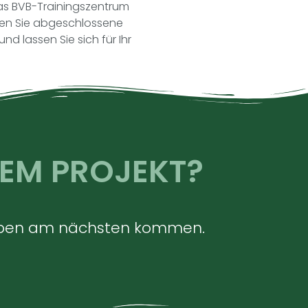
as BVB-Trainingszentrum
cken Sie abgeschlossene
d lassen Sie sich für Ihr
NEM PROJEKT?
rhaben am nächsten kommen.