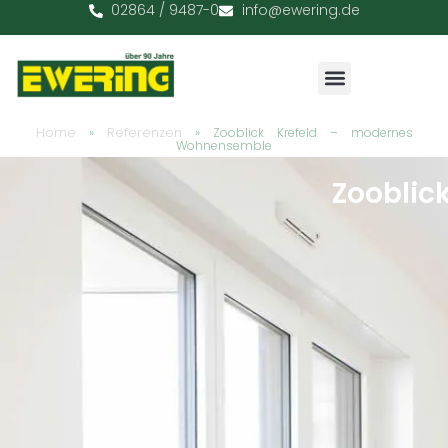
02864 / 9487-0
info@ewering.de
Home
Referenzen
»
»
Zooblick Krefeld – modernes
Wohnensemble
Zooblic