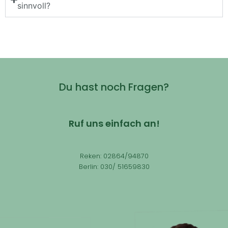
sinnvoll?
Du hast noch Fragen?
Ruf uns einfach an!
Reken: 02864/94870
Berlin: 030/ 51659830