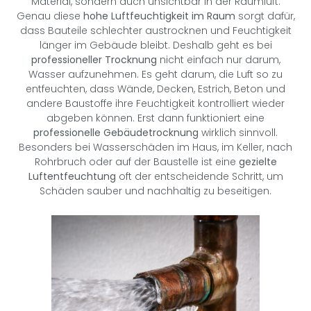
Material, sondern auch unsichtbar in der Raumluft.
Genau diese
hohe Luftfeuchtigkeit im Raum
sorgt dafür,
dass Bauteile schlechter austrocknen und Feuchtigkeit
länger im Gebäude bleibt. Deshalb geht es bei
professioneller Trocknung
nicht einfach nur darum,
Wasser aufzunehmen. Es geht darum, die Luft so zu
entfeuchten, dass Wände, Decken, Estrich, Beton und
andere Baustoffe ihre Feuchtigkeit kontrolliert wieder
abgeben können. Erst dann funktioniert eine
professionelle Gebäudetrocknung
wirklich sinnvoll.
Besonders bei Wasserschäden im Haus, im Keller, nach
Rohrbruch oder auf der Baustelle ist eine
gezielte
Luftentfeuchtung
oft der entscheidende Schritt, um
Schäden sauber und nachhaltig zu beseitigen.
LASS DICH BERATEN
und Dämmschichten.
häufig in Estrich, Wandaufbau