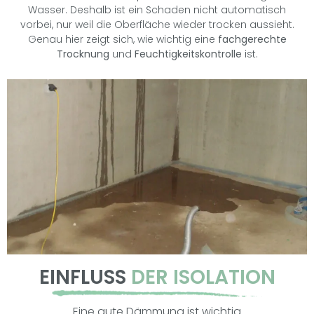
Wasser. Deshalb ist ein Schaden nicht automatisch
vorbei, nur weil die Oberfläche wieder trocken aussieht.
Genau hier zeigt sich, wie wichtig eine
fachgerechte
Trocknung
und
Feuchtigkeitskontrolle
ist.
EINFLUSS
DER ISOLATION
Eine gute Dämmung ist wichtig