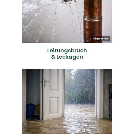
dem Boden, sondern zieht
verteilt sich dann nicht nur auf
undichte Leitung. Das Wasser
einen Rohrbruch oder eine
im Haus entsteht oft durch
Der klassische Wasserschaden
KI generiert
Leitungsbruch
& Leckagen
MEHR INFOS
sensiblen Lagerbereichen.
Kellern, Erdgeschossen oder
verursachen - besonders in
Feuchtigkeitsschäden
Wasser kann massive