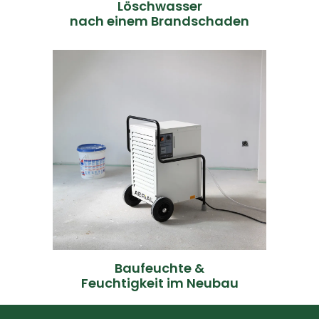
Löschwasser
nach einem Brandschaden
FRAG UNSERE EXPERTEN
Folgeschäden führen kann.
Verzögerungen und
ohne gezielte Bautrocknung zu
Restfeuchte im Gebäude, die
oder Umbau steckt häufig viel
plötzlich. Gerade im Neubau
Nicht jeder Schaden entsteht
Baufeuchte &
Feuchtigkeit im Neubau