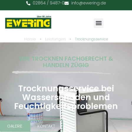
02864 / 9487-0
info@ewering.de
Home
Leistungen
»
»
Trocknungsservice
WIR TROCKNEN FACHGERECHT &
HANDELN ZÜGIG
Trocknungsservice bei
Wasserschaden und
Feuchtigkeitsproblemen
GALERIE
KONTAKT