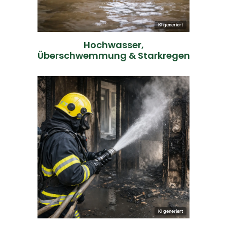
Auch von außen eindringendes
KI generiert
Hochwasser,
Überschwemmung & Starkregen
ANGEBOT ANFORDERN
notwendig.
fachgerechte Trocknung
Bauteile ein und macht eine
Auch Löschwasser dringt tief in
nur das Feuer das Problem.
Nach einem Brand ist oft nicht
KI generiert