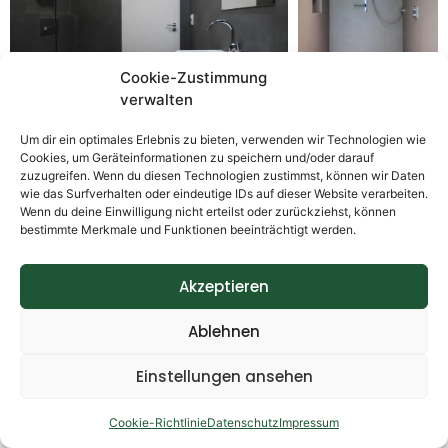
Cookie-Zustimmung
verwalten
Um dir ein optimales Erlebnis zu bieten, verwenden wir Technologien wie
Cookies, um Geräteinformationen zu speichern und/oder darauf
Du möchtest wissen, ob eine fugenlose
zuzugreifen. Wenn du diesen Technologien zustimmst, können wir Daten
Dusche zu deinem Bad und deinem Stil
wie das Surfverhalten oder eindeutige IDs auf dieser Website verarbeiten.
Wenn du deine Einwilligung nicht erteilst oder zurückziehst, können
passt – wir beraten dich!
bestimmte Merkmale und Funktionen beeinträchtigt werden.
Akzeptieren
Ablehnen
KURZ GEFRAGT
Einstellungen ansehen
KLAR GEANTWORTET
Cookie-Richtlinie
Datenschutz
Impressum