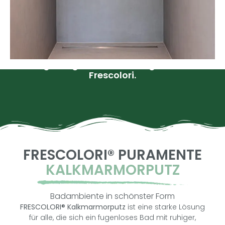
Weniger Fugen, mehr Raumgefühl – mit
Frescolori.
FRESCOLORI® PURAMENTE
KALKMARMORPUTZ
Badambiente in schönster Form
FRESCOLORI® Kalkmarmorputz
ist eine starke Lösung
für alle, die sich ein fugenloses Bad mit ruhiger,