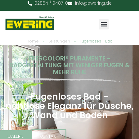
02864 / 9487-0
info@ewering.de
Home
Leistungen
»
»
Fugenloses Bad
FRESCOLORI® PURAMENTE -
BADGESTALTUNG MIT WENIGER FUGEN &
MEHR RUHE
Fugenloses Bad –
nahtlose Eleganz für Dusche,
Wand und Boden
GALERIE
KONTAKT