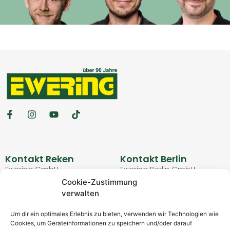
Kontakt Reken
Kontakt Berlin
Ewering GmbH
Ewering Berlin GmbH
Schulstraße 3
Kurfürstendamm 90
Cookie-Zustimmung
48734 Reken
10709 Berlin
verwalten
02864 / 94 87-0
030 / 51 65 983-0
info@ewering.de
berlin@ewering.de
Um dir ein optimales Erlebnis zu bieten, verwenden wir Technologien wie
Cookies, um Geräteinformationen zu speichern und/oder darauf